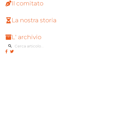
Il comitato
La nostra storia
L' archivio