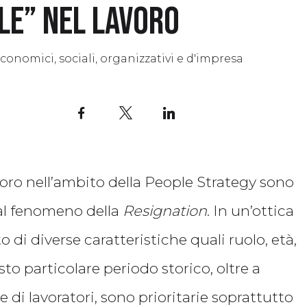
ile” nel lavoro
FRONTIERE
AMBITI
TRASFORMA
conomici, sociali, organizzativi e d'impresa
Facebook
X
LinkedIn
avoro nell’ambito della People Strategy sono
e al fenomeno della
Resignation
. In un’ottica
o di diverse caratteristiche quali ruolo, età,
to particolare periodo storico, oltre a
 di lavoratori, sono prioritarie soprattutto