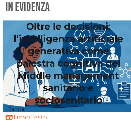
IN EVIDENZA
ZIONI
ALTRE RUBRICHE
COMITATO DI REDAZIONE
CONTATTI
Oltre le decisioni:
l’intelligenza artificiale
generativa come
palestra cognitiva del
Middle management
sanitario e
sociosanitario
Sanità
Il manifesto