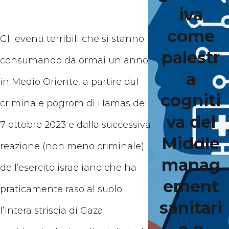
iva
come
Gli eventi terribili che si stanno
palestr
consumando da ormai un anno
a
in Medio Oriente, a partire dal
cogniti
criminale pogrom di Hamas del
va del
7 ottobre 2023 e dalla successiva
Middle
reazione (non meno criminale)
manag
dell’esercito israeliano che ha
ement
praticamente raso al suolo
sanitari
l’intera striscia di Gaza