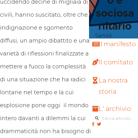
o e
uccidendo decine di migliaia di
sociosa
civili, hanno suscitato, oltre che
nitario
indignazione e sgomento
Sanità
diffusi, un ampio dibattito e una
Il manifesto
varietà di riflessioni finalizzate a
Il comitato
mettere a fuoco la complessità
di una situazione che ha radici
La nostra
storia
lontane nel tempo e la cui
esplosione pone oggi il mondo
L' archivio
intero davanti a dilemmi la cui
drammaticità non ha bisogno di