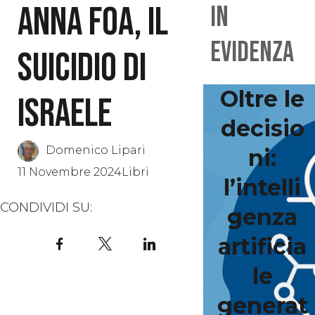
Anna Foa, Il
IN
EVIDENZA
suicidio di
Oltre le
Israele
decisio
Domenico Lipari
ni:
11 Novembre 2024
Libri
l’intelli
CONDIVIDI SU:
genza
artificia
Facebook
X
LinkedIn
le
generat