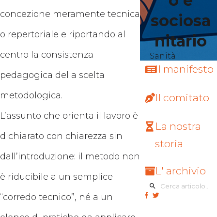
o e
concezione meramente tecnica
sociosa
o repertoriale e riportando al
nitario
centro la consistenza
Sanità
Il manifesto
pedagogica della scelta
metodologica.
Il comitato
L’assunto che orienta il lavoro è
La nostra
dichiarato con chiarezza sin
storia
dall’introduzione: il metodo non
L' archivio
è riducibile a un semplice
“corredo tecnico”, né a un