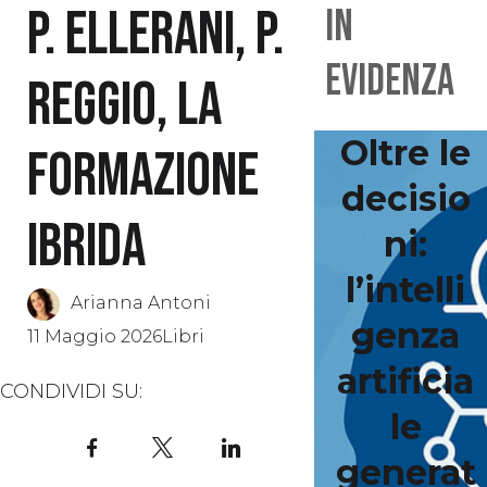
P. Ellerani, P.
IN
EVIDENZA
Reggio, La
Oltre le
formazione
decisio
ibrida
ni:
l’intelli
Arianna Antoni
genza
11 Maggio 2026
Libri
artificia
CONDIVIDI SU:
le
Facebook
X
LinkedIn
generat