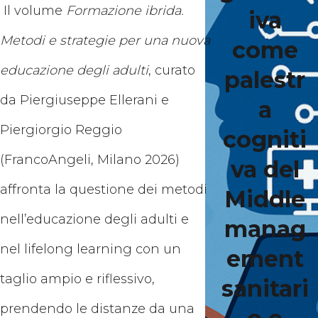
Il volume
Formazione ibrida.
iva
Metodi e strategie per una nuova
come
educazione degli adulti
, curato
palestr
da Piergiuseppe Ellerani e
a
Piergiorgio Reggio
cogniti
(FrancoAngeli, Milano 2026)
va del
affronta la questione dei metodi
Middle
nell’educazione degli adulti e
manag
nel lifelong learning con un
ement
taglio ampio e riflessivo,
sanitari
prendendo le distanze da una