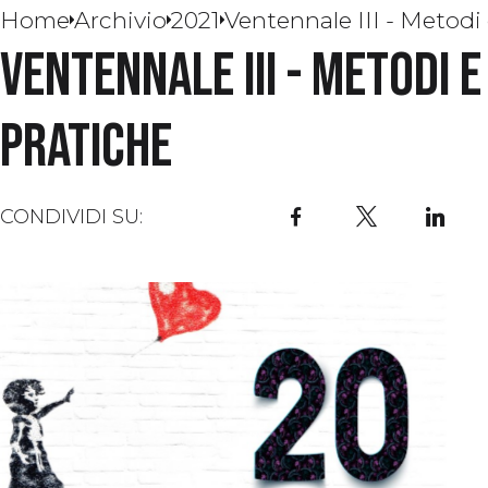
Home
Archivio
2021
Ventennale III - Metodi
Ventennale III - Metodi e
pratiche
CONDIVIDI SU:
Facebook
X
Li