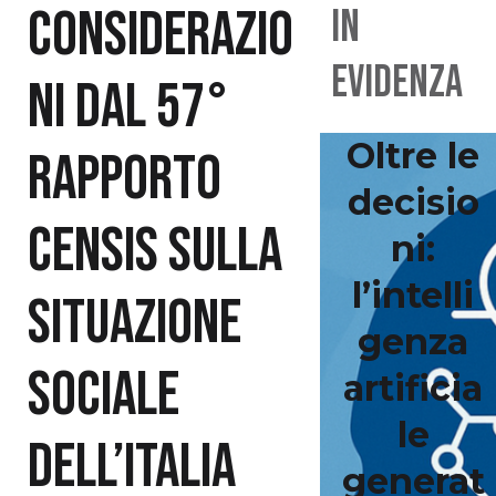
Considerazio
IN
EVIDENZA
ni dal 57°
Oltre le
rapporto
decisio
Censis sulla
ni:
l’intelli
situazione
genza
sociale
artificia
le
dell’Italia
generat