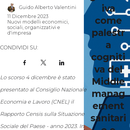
iva
Guido Alberto Valentini
11 Dicembre 2023
come
Nuovi modelli economici,
sociali, organizzativi e
palestr
d'impresa
a
CONDIVIDI SU:
cogniti
Facebook
X
LinkedIn
va del
Lo scorso 4 dicembre è stato
Middle
presentato al Consiglio Nazionale
manag
Economia e Lavoro (CNEL) il
ement
Rapporto Censis sulla Situazione
sanitari
Sociale del Paese - anno 2023. In