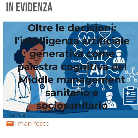
IN EVIDENZA
ZIONI
ALTRE RUBRICHE
COMITATO DI REDAZIONE
CONTATTI
Oltre le decisioni:
l’intelligenza artificiale
generativa come
palestra cognitiva del
Middle management
sanitario e
sociosanitario
Sanità
Il manifesto