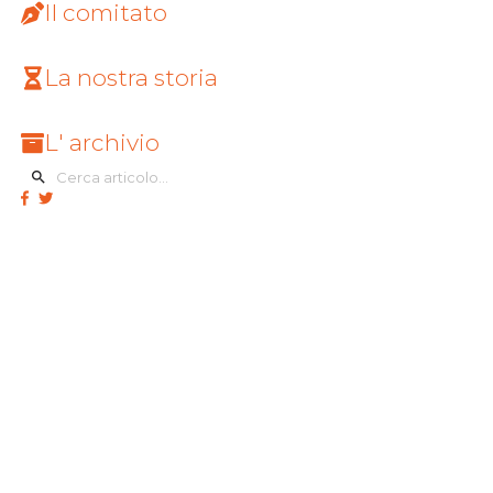
Il comitato
La nostra storia
L' archivio