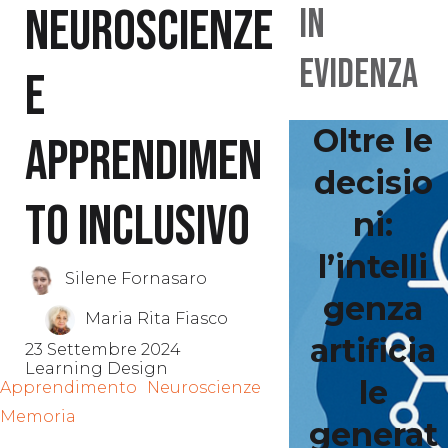
Neuroscienze
IN
EVIDENZA
e
Oltre le
apprendimen
decisio
to inclusivo
ni:
l’intelli
Silene Fornasaro
genza
Maria Rita Fiasco
artificia
23 Settembre 2024
Learning Design
le
Apprendimento
Neuroscienze
Memoria
generat