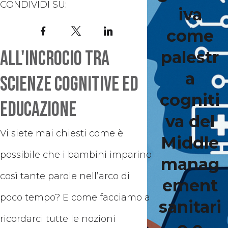
CONDIVIDI SU:
iva
Facebook
X
LinkedIn
come
All'incrocio tra
palestr
a
scienze cognitive ed
cogniti
educazione
va del
Vi siete mai chiesti come è
Middle
possibile che i bambini imparino
manag
così tante parole nell’arco di
ement
poco tempo? E come facciamo a
sanitari
ricordarci tutte le nozioni