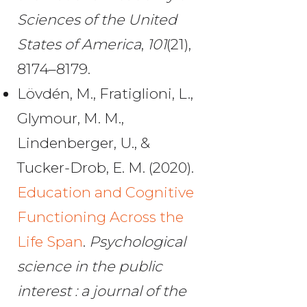
Sciences of the United
States of America
,
101
(21),
8174–8179.
Lövdén, M., Fratiglioni, L.,
Glymour, M. M.,
Lindenberger, U., &
Tucker-Drob, E. M. (2020).
Education and Cognitive
Functioning Across the
Life Span
.
Psychological
science in the public
interest : a journal of the