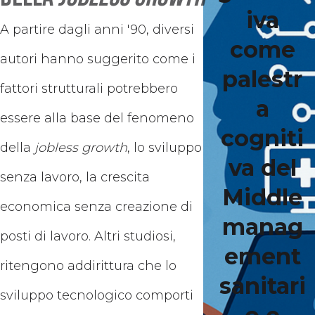
iva
A partire dagli anni '90, diversi
come
autori hanno suggerito come i
palestr
fattori strutturali potrebbero
a
essere alla base del fenomeno
cogniti
della
jobless growth
, lo sviluppo
va del
senza lavoro, la crescita
Middle
economica senza creazione di
manag
posti di lavoro. Altri studiosi,
ement
ritengono addirittura che lo
sanitari
sviluppo tecnologico comporti