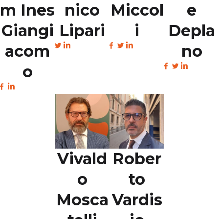
m Ines
nico
Miccol
e
Giangi
Lipari
i
Depla
acom
no
o
Vivald
Rober
o
to
Mosca
Vardis