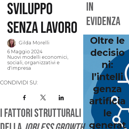
Sviluppo
IN
EVIDENZA
senza lavoro
Oltre le
Gilda Morelli
decisio
6 Maggio 2024
Nuovi modelli economici,
ni:
sociali, organizzativi e
d'impresa
l’intelli
CONDIVIDI SU:
genza
Facebook
X
LinkedIn
artificia
I fattori strutturali
le
generat
della
jobless growth